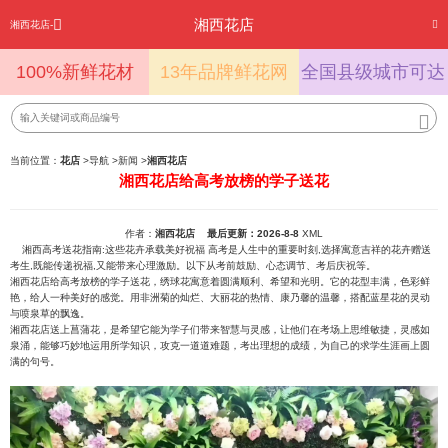
湘西花店
湘西花店-
100%新鲜花材
13年品牌鲜花网
全国县级城市可达
当前位置：
花店
>
导航
>
新闻
>
湘西花店
湘西花店给高考放榜的学子送花
作者：
湘西花店
最后更新：2026-8-8
XML
湘西高考送花指南:这些花卉承载美好祝福 高考是人生中的重要时刻,选择寓意吉祥的花卉赠送
考生,既能传递祝福,又能带来心理激励。以下从考前鼓励、心态调节、考后庆祝等。
湘西花店给高考放榜的学子送花，绣球花寓意着圆满顺利、希望和光明。它的花型丰满，色彩鲜
艳，给人一种美好的感觉。用非洲菊的灿烂、大丽花的热情、康乃馨的温馨，搭配蓝星花的灵动
与喷泉草的飘逸。
湘西花店送上菖蒲花，是希望它能为学子们带来智慧与灵感，让他们在考场上思维敏捷，灵感如
泉涌，能够巧妙地运用所学知识，攻克一道道难题，考出理想的成绩，为自己的求学生涯画上圆
满的句号。