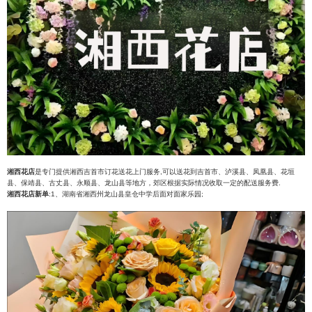
湘西花店
是专门提供湘西吉首市订花送花上门服务,可以送花到吉首市、泸溪县、凤凰县、花垣
县、保靖县、古丈县、永顺县、龙山县等地方，郊区根据实际情况收取一定的配送服务费.
湘西花店新单
:1、湖南省湘西州龙山县皇仓中学后面对面家乐园;